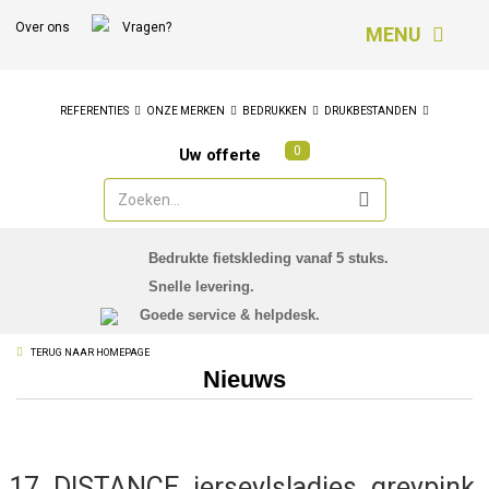
Over ons
Vragen?
MENU
REFERENTIES
ONZE MERKEN
BEDRUKKEN
DRUKBESTANDEN
0
Uw offerte
Bedrukte fietskleding vanaf 5 stuks.
Snelle levering.
Goede service & helpdesk.
TERUG NAAR HOMEPAGE
Nieuws
7_DISTANCE_jerseylsladies_greypink