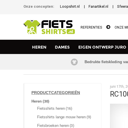
Onze concepten:
Loopshirt.nl
Fanartikel.nl
Sfeera
REFERENTIES
ONZE M
HEREN
DAMES
EIGEN ONTWERP JURO
Bedrukte fietskleding va
TERUG NAAR HOMEPAGE
juni 17th, 
RC10
PRODUCTCATEGORIEËN
Heren
(30)
Fietsshirts heren
(16)
Fietsshirts lange mouw heren
(9)
Fietsbroeken heren
(3)