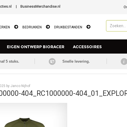
cties.nl
BusinessMerchandise.nl
O
ERKEN
BEDRUKKEN
DRUKBESTANDEN
EIGEN ONTWERP BIORACER
ACCESSOIRES
naf 5 stuks.
Snelle levering.
Nieuws
2025 by Janco Nijhof
00000-404_RC1000000-404_01_EXPLORE