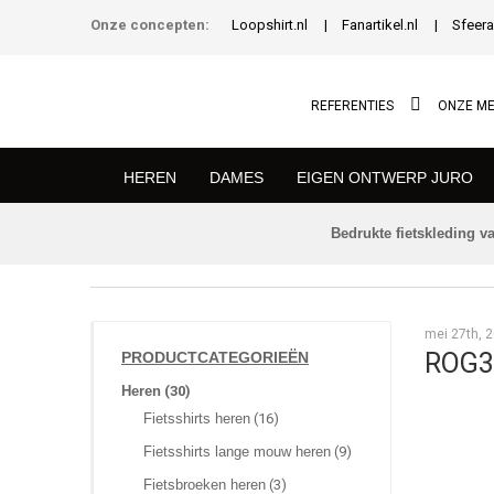
Onze concepten:
Loopshirt.nl
Fanartikel.nl
Sfeera
REFERENTIES
ONZE M
HEREN
DAMES
EIGEN ONTWERP JURO
Bedrukte fietskleding va
TERUG NAAR HOMEPAGE
mei 27th, 2
ROG3
PRODUCTCATEGORIEËN
Heren
(30)
Fietsshirts heren
(16)
Fietsshirts lange mouw heren
(9)
Fietsbroeken heren
(3)