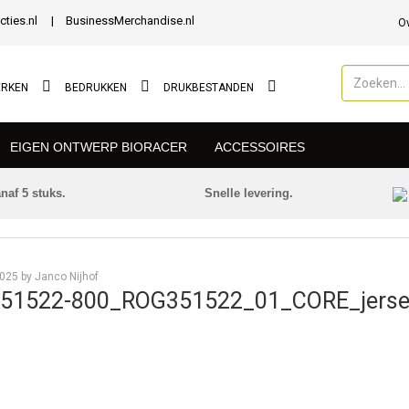
cties.nl
BusinessMerchandise.nl
O
ERKEN
BEDRUKKEN
DRUKBESTANDEN
EIGEN ONTWERP BIORACER
ACCESSOIRES
naf 5 stuks.
Snelle levering.
Nieuws
025 by Janco Nijhof
51522-800_ROG351522_01_CORE_jerse