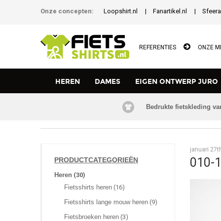
Onze concepten:
Loopshirt.nl
Fanartikel.nl
Sfeera
REFERENTIES
ONZE M
HEREN
DAMES
EIGEN ONTWERP JURO
Bedrukte fietskleding va
TERUG NAAR HOMEPAGE
januari 27t
010-1
PRODUCTCATEGORIEËN
Heren
(30)
Fietsshirts heren
(16)
Fietsshirts lange mouw heren
(9)
Fietsbroeken heren
(3)