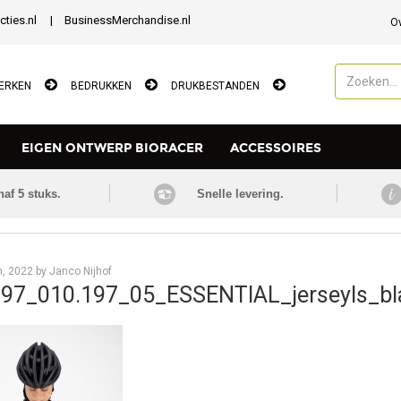
cties.nl
BusinessMerchandise.nl
O
ERKEN
BEDRUKKEN
DRUKBESTANDEN
EIGEN ONTWERP BIORACER
ACCESSOIRES
naf 5 stuks.
Snelle levering.
Nieuws
h, 2022 by Janco Nijhof
97_010.197_05_ESSENTIAL_jerseyls_bl