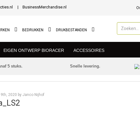
cties.nl
BusinessMerchandise.nl
O
ERKEN
BEDRUKKEN
DRUKBESTANDEN
EIGEN ONTWERP BIORACER
ACCESSOIRES
naf 5 stuks.
Snelle levering.
Nieuws
9th, 2020 by Janco Nijhof
a_LS2