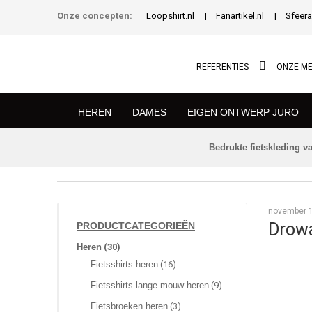
Onze concepten:
Loopshirt.nl
Fanartikel.nl
Sfeera
REFERENTIES
ONZE M
HEREN
DAMES
EIGEN ONTWERP JURO
Bedrukte fietskleding va
TERUG NAAR HOMEPAGE
november 1
Drow
PRODUCTCATEGORIEËN
Heren
(30)
Fietsshirts heren
(16)
Fietsshirts lange mouw heren
(9)
Fietsbroeken heren
(3)